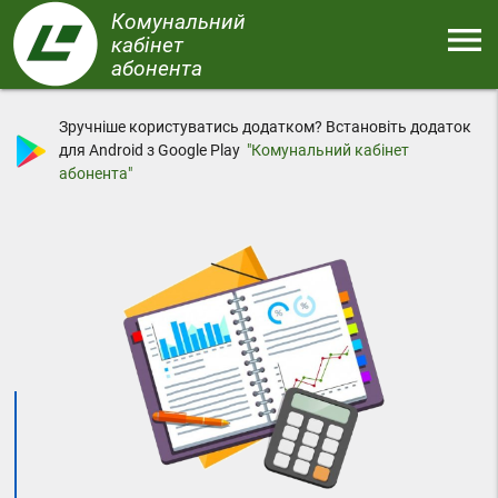
Перейти
Комунальний
menu
до
кабінет
основного
абонента
Меню
вмісту
Зручніше користуватись додатком? Встановіть додаток
для Android з Google Play
"Комунальний кабінет
абонента"