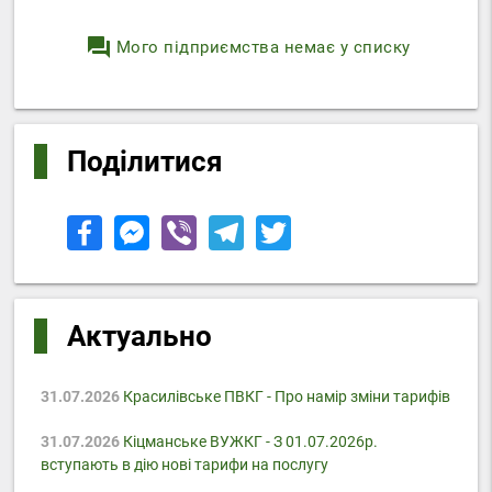
question_answer
Мого підприємства немає у списку
Поділитися
Актуально
31.07.2026
Красилівське ПВКГ - Про намір зміни тарифів
31.07.2026
Кіцманське ВУЖКГ - З 01.07.2026р.
вступають в дію нові тарифи на послугу