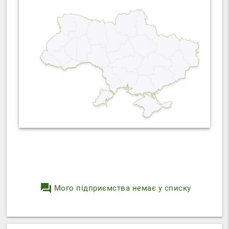
question_answer
Мого підприємства немає у списку