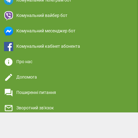
Комунальний телеграм бот
Комунальний вайбер бот
Комунальний месенджер бот
Комунальний кабінет абонента
info
Про нас
edit
Допомога
question_answer
Поширенні питання
mail_outline
Зворотний зв'язок
highlight
Реклама на сайті