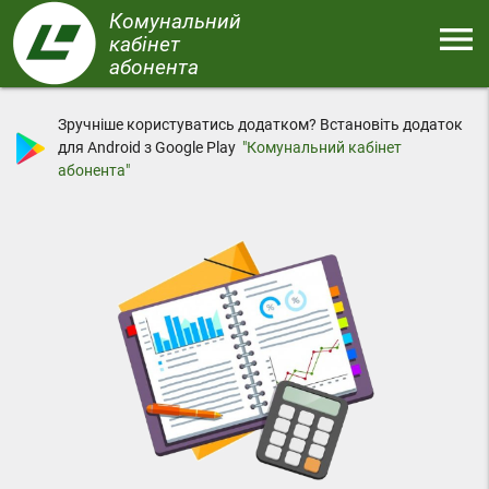
Перейти
Комунальний
menu
до
кабінет
основного
абонента
Меню
вмісту
Зручніше користуватись додатком? Встановіть додаток
для Android з Google Play
"Комунальний кабінет
абонента"