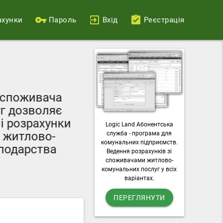
ахунки
Пароль
Вхід
Реєстрація
Ваш персональний
поживача
можливості пода
дозволяє
лічильників, о
розрахунки
Logic Land Абонентська
комунальні п
итлово-
служба - програма для
завантажувати рах
комунальних підприємств.
дарства
Ведення розрахунків зі
послу
споживачами житлово-
комунальних послуг у всіх
варіантах.
ПЕРЕГЛЯНУТИ