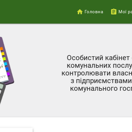
Головна
Мої р
Меню
облікового
запису
користувача
Особистий кабінет с
комунальних послуг 
контролювати власні 
з підприємствами ж
комунального госпо