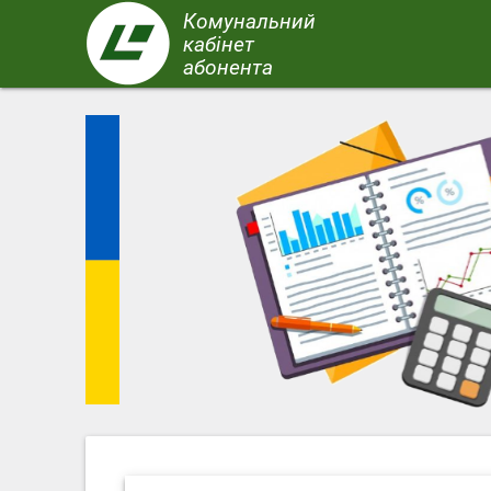
Перейти
Комунальний
до
кабінет
основного
абонента
вмісту