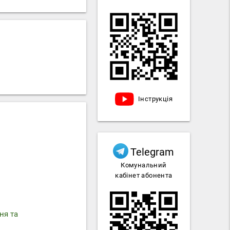
Інструкція
Telegram
Комунальний
кабінет абонента
ня та