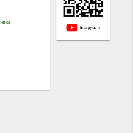
мивка
Інструкція