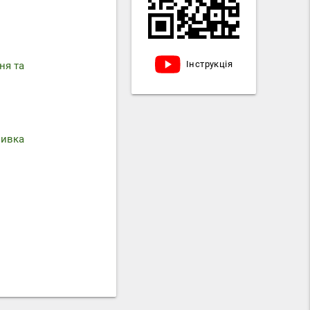
Інструкція
ня та
мивка