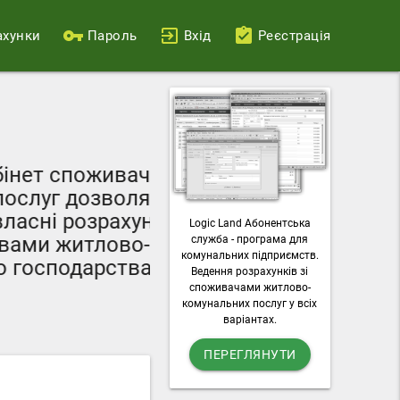
ахунки
Пароль
Вхід
Реєстрація
Ваш персональни
споживача
можливості под
 дозволяє
лічильників, 
розрахунки
Logic Land Абонентська
комунальні 
житлово-
служба - програма для
завантажувати рах
комунальних підприємств.
одарства
Ведення розрахунків зі
посл
споживачами житлово-
комунальних послуг у всіх
варіантах.
ПЕРЕГЛЯНУТИ