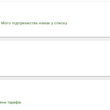
r
Мого підприємства немає у списку
міни тарифів