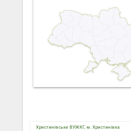
Христинівське ВУЖКГ, м. Христинівка