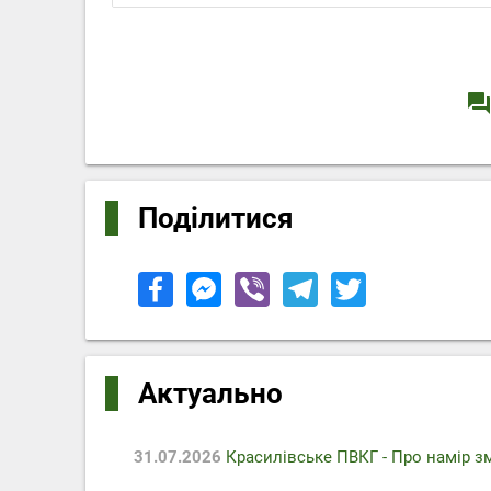
question_answe
Поділитися
Актуально
31.07.2026
Красилівське ПВКГ - Про намір з