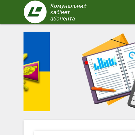
Перейти
Комунальний
до
кабінет
основного
абонента
вмісту