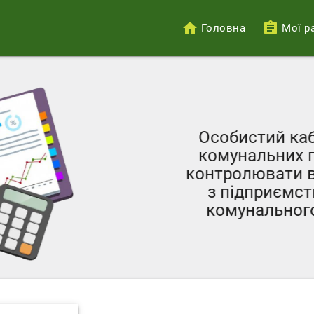
Головна
Мої р
Меню
облікового
запису
користувача
Особистий кабінет 
комунальних послуг
контролювати власні 
з підприємствами 
комунального госп